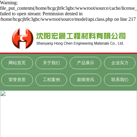
Warning:
file_put_contents(/home/hcgcjh9c3gbc/wwwroot/source/cache/license_
failed to open stream: Permission denied in
/home/hcgcjh9c3gbc/wwwroot/source/model/api.class.php on line 217
网站首页
关于我们
产品展示
企业实力
荣誉资质
工程案例
新闻资讯
联系我们