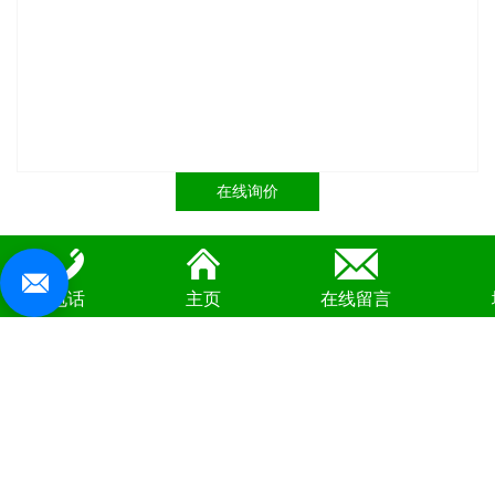
在线询价
电话
商品详情
主页
在线留言
复合土工膜是用土工织物与土工膜复合而成的不透水材料。复
合土工膜主要用于排水和加筋。复合土工膜分为一布一膜、二布一
膜、多布多膜。幅宽4—7m，重量为200-1500g/㎡，抗拉、抗撕裂、
顶破等物理力学性能指标高，复合土工膜满足水利、市政、建筑、
交通、地铁、隧道等土木工程需要。由于其所选用高分子材料且生